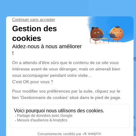
Déroulé de
Le mercred
Église, 854