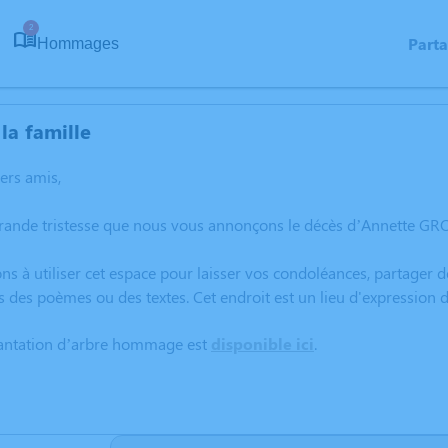
2
Part
Hommages
la famille
hers amis,
grande tristesse que nous vous annonçons le décès d’Annette GR
ns à utiliser cet espace pour laisser vos condoléances, partager
s des poèmes ou des textes. Cet endroit est un lieu d'expressio
lantation d’arbre hommage est
disponible ici
.