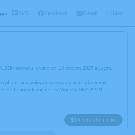
ager
SMS
Facebook
E-mail
Lien
OUSSIN survenu le vendredi 10 octobre 2025 à Luçon.
 des photos souvenirs, une anecdote ou exprimer vos
n dédié à honorer la mémoire d’Annette GROUSSIN.
Je rends hommage