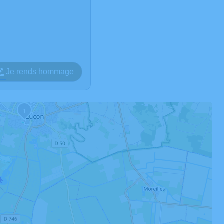
Je rends hommage
1