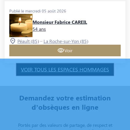
Publié le mercredi 05 août 2026
Monsieur Fabrice CAREIL
54 ans
–
Péault (85)
La Roche-sur-Yon (85)
Voir
VOIR TOUS LES ESPACES HOMMAGES
Demandez votre estimation
d’obsèques en ligne
Portés par des valeurs de partage, de respect et