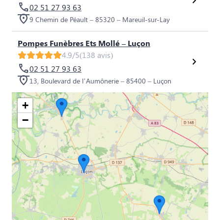
02 51 27 93 63
9 Chemin de Péault – 85320 – Mareuil-sur-Lay
Pompes Funèbres Ets Mollé – Luçon
4.9/5
(138 avis)
02 51 27 93 63
13, Boulevard de l’Aumônerie – 85400 – Luçon
+
−