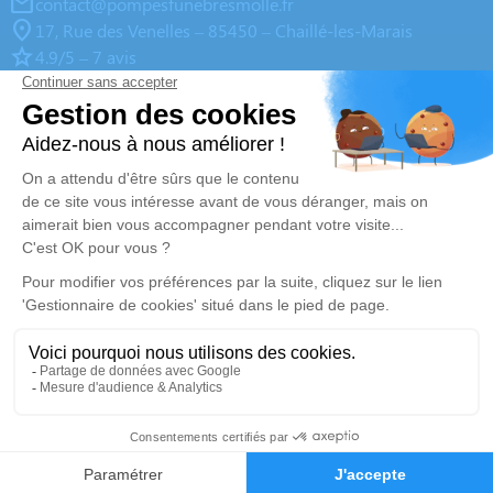
contact@pompesfunebresmolle.fr
17, Rue des Venelles – 85450 – Chaillé-les-Marais
4.9/5 – 7 avis
Pompes Funèbres Ets Mollé – Mareuil-sur-Lay
02 51 27 93 63
contact@pompesfunebresmolle.fr
9 Chemin de Péault – 85320 – Mareuil-sur-Lay
4.7/5 – 14 avis
Pompes Funèbres Ets Mollé – Luçon
02 51 27 93 63
contact@pompesfunebresmolle.fr
13, Boulevard de l'Aumônerie – 85400 – Luçon
4.9/5 – 138 avis
Nos Services
Liens utiles
Organiser des obsèques
Avis de décès
Monuments funéraires
Demande de rendez-vous en
02 51 27 93 63
Demande de devis
agence
Services aux familles