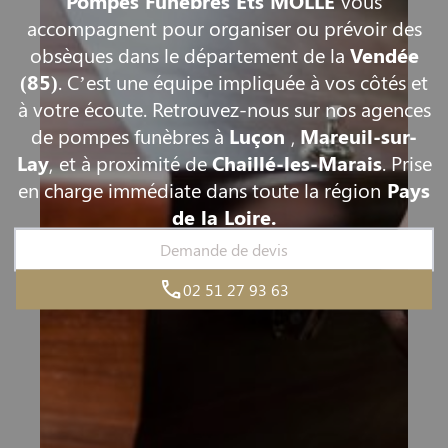
Pompes Funèbres Ets MOLLÉ
vous
accompagnent pour organiser ou prévoir des
obsèques dans le département de la
Vendée
(85)
. C’est une équipe impliquée à vos côtés et
à votre écoute. Retrouvez-nous sur nos agences
de pompes funèbres à
Luçon
,
Mareuil-sur-
Lay
,
et à proximité de
Chaillé-les-Marais
. Prise
en charge immédiate dans toute la région
Pays
de la Loire.
Demande de devis
02 51 27 93 63