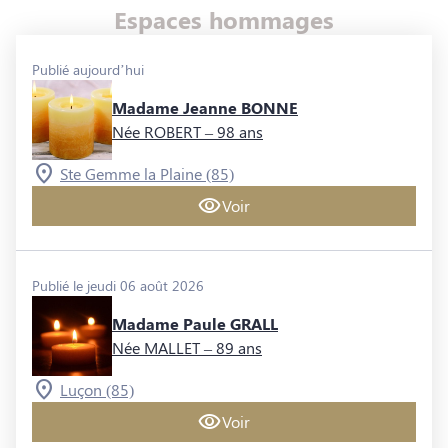
Espaces hommages
Publié aujourd’hui
Madame Jeanne BONNE
Née ROBERT
– 98 ans
Ste Gemme la Plaine (85)
Voir
Publié le jeudi 06 août 2026
Madame Paule GRALL
Née MALLET
– 89 ans
Luçon (85)
Voir