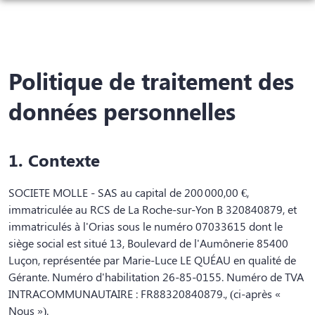
NOS SERVICES
NOS AGENCES
ORGANISER DES OBSÈQUES
Politique de traitement des
CHAMBRES FUNÉRAIRES
LUÇON
PRÉVOIR SES OBSÈQUES
données personnelles
ESPACES HOMMAGES
LUÇON
MAREUIL-SUR-LAY
MONUMENTS FUNÉRAIRES
FLEURISTE
1. Contexte
MAREUIL-SUR-LAY
CHAILLÉ-LES-MARAIS
SERVICES AUX FAMILLES
BOUTIQUE EN LIGNE
CHAILLÉ-LES-MARAIS
SOCIETE MOLLE - SAS au capital de 200 000,00 €,
immatriculée au RCS de La Roche-sur-Yon B 320840879, et
immatriculés à l'Orias sous le numéro 07033615 dont le
siège social est situé 13, Boulevard de l'Aumônerie 85400
Luçon, représentée par Marie-Luce LE QUÉAU en qualité de
Gérante. Numéro d'habilitation 26-85-0155. Numéro de TVA
INTRACOMMUNAUTAIRE : FR88320840879., (ci-après «
Nous »).