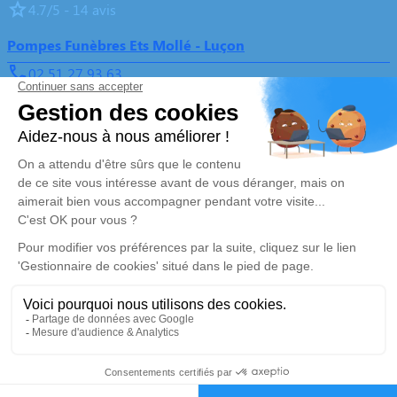
4.7/5 - 14 avis
Pompes Funèbres Ets Mollé - Luçon
02 51 27 93 63
contact@pompesfunebresmolle.fr
13, Boulevard de l'Aumônerie - 85400 - Luçon
4.9/5 - 138 avis
Nos Services
Liens utiles
Organiser des obsèques
Avis de décès
Monuments funéraires
Demande de rendez-vous en
agence
Services aux familles
Nos réseaux sociaux
Mentions légales
Politique de traitement des données personnelles
Politique d’utilisation des cookies
Gestionnaire de cookies
Zone d'intervention
02 51 27 93 63
Demande de devis