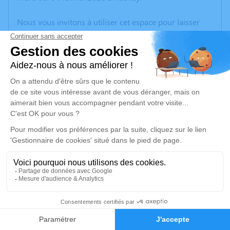
Nous vous invitons à utiliser cet espace pour laisser
vos condoléances, partager des photos souvenirs, une
anecdote ou exprimer vos pensées à travers des
poèmes ou des textes. Cet endroit est un lieu
d'expression dédié à honorer la mémoire de Bernard
GENTREAU.
Un service de plantation d’arbre hommage est
disponible ici
.
Je rends hommage
Cérémonie religieuse
lundi 09 février 2026 à 10h30
1
Église de Rosnay
85320 Rosnay
Faire-part
Hommages