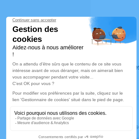
Déroulé de
Le mardi 29
Crématorium