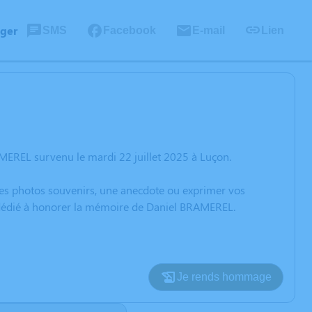
ager
SMS
Facebook
E-mail
Lien
MEREL survenu le mardi 22 juillet 2025 à Luçon.
 des photos souvenirs, une anecdote ou exprimer vos
n dédié à honorer la mémoire de Daniel BRAMEREL.
Je rends hommage