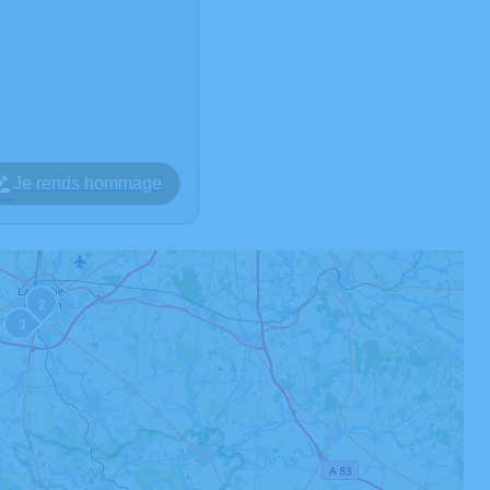
Je rends hommage
2
3