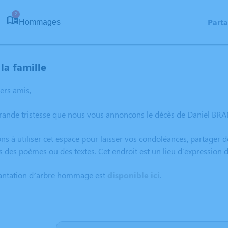
2
Part
Hommages
la famille
hers amis,
rande tristesse que nous vous annonçons le décès de Daniel BRA
ns à utiliser cet espace pour laisser vos condoléances, partager
s des poèmes ou des textes. Cet endroit est un lieu d'expressio
lantation d’arbre hommage est
disponible ici
.