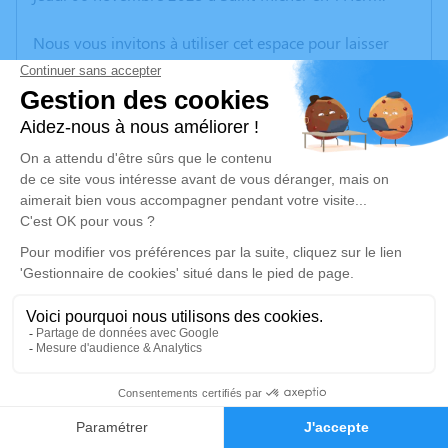
Nous vous invitons à utiliser cet espace pour laisser
vos condoléances, partager des photos souvenirs, une
anecdote ou exprimer vos pensées à travers des
poèmes ou des textes. Cet endroit est un lieu
d'expression dédié à honorer la mémoire de Françoise
CRETOIS.
Un service de plantation d’arbre hommage est
disponible ici
.
Je rends hommage
Cérémonie civile
vendredi 14 novembre 2025 à 10h00
2
Crématorium de La Roche-sur-Yon
Rue Georges Mazurelle
Faire-part
Hommages
85000 La Roche-sur-Yon