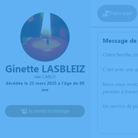
Faire-part
Message de 
Chère famille, c
Ginette LASBLEIZ
C’est avec une 
née CARLO
décédée le 25 mars 2025 à l'âge de 89
Nous vous invito
ans
pensées à traver
Un service de p
Je rends hommage