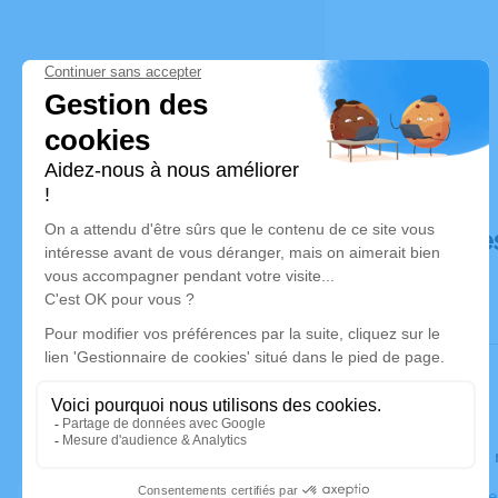
Déroulé de
Le lundi 3
Église, 2 r