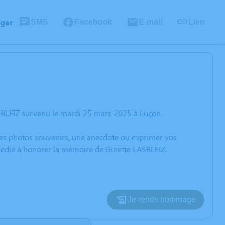
ager
SMS
Facebook
E-mail
Lien
SBLEIZ survenu le mardi 25 mars 2025 à Luçon.
 des photos souvenirs, une anecdote ou exprimer vos
 dédié à honorer la mémoire de Ginette LASBLEIZ.
Je rends hommage