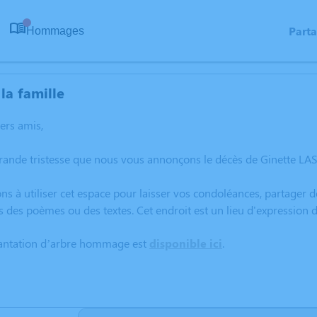
Part
Hommages
0
la famille
hers amis,
grande tristesse que nous vous annonçons le décès de Ginette LA
ns à utiliser cet espace pour laisser vos condoléances, partager
s des poèmes ou des textes. Cet endroit est un lieu d'expression
lantation d’arbre hommage est
disponible ici
.