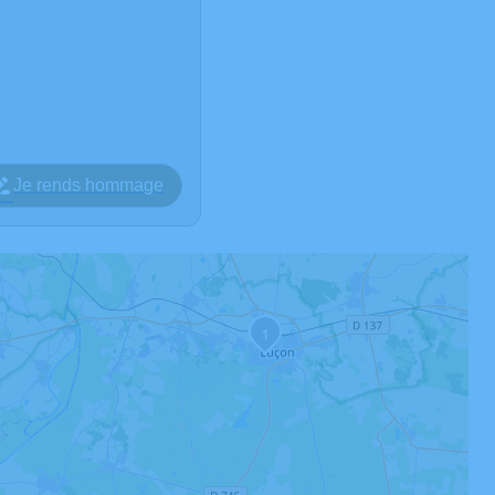
Je rends hommage
1