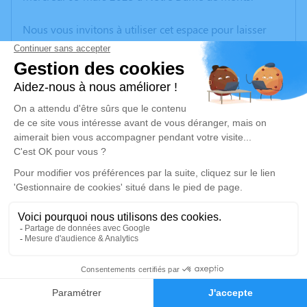
Nous vous invitons à utiliser cet espace pour laisser
vos condoléances, partager des photos souvenirs, une
anecdote ou exprimer vos pensées à travers des
poèmes ou des textes. Cet endroit est un lieu
d'expression dédié à honorer la mémoire de Ginette
MEUNIER.
Un service de plantation d’arbre hommage est
disponible ici
.
Je rends hommage
Cérémonie religieuse
samedi 08 mars 2025 à 10h30
1
Cathédrale de Luçon
place Général Leclerc
Faire-part
Hommages
85400 Luçon