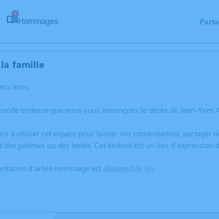
3
Part
Hommages
la famille
hers amis,
rande tristesse que nous vous annonçons le décès de Jean-Yves 
ns à utiliser cet espace pour laisser vos condoléances, partager
s des poèmes ou des textes. Cet endroit est un lieu d'expressio
lantation d’arbre hommage est
disponible ici
.