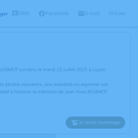
ager
SMS
Facebook
E-mail
Lien
ASSIMOT survenu le mardi 22 juillet 2025 à Luçon.
 des photos souvenirs, une anecdote ou exprimer vos
n dédié à honorer la mémoire de Jean-Yves ASSIMOT.
Je rends hommage