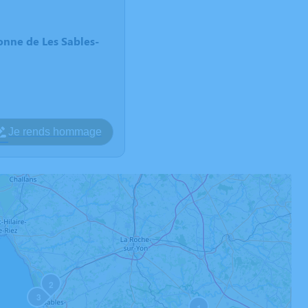
nne de Les Sables-
Je rends hommage
2
3