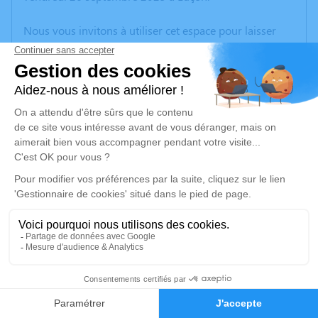
Nous vous invitons à utiliser cet espace pour laisser
vos condoléances, partager des photos souvenirs, une
anecdote ou exprimer vos pensées à travers des
poèmes ou des textes. Cet endroit est un lieu
d'expression dédié à honorer la mémoire de Josiane
REVERSEAU.
Un service de plantation d’arbre hommage est
disponible ici
.
Je rends hommage
Cérémonie religieuse
jeudi 02 octobre 2025 à 10h30
2
Cathédrale de Luçon
place Général Leclerc
Faire-part
Hommages
85400 Luçon