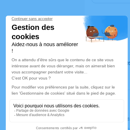
Déroulé de
Le mardi 2
Église, 853