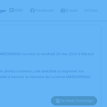
ager
SMS
Facebook
E-mail
Lien
 MARIONNEAU survenu le vendredi 24 mai 2024 à Mareuil-
 des photos souvenirs, une anecdote ou exprimer vos
on dédié à honorer la mémoire de Lucienne MARIONNEAU.
Je rends hommage