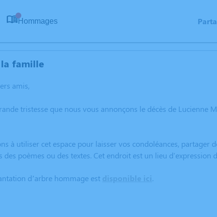
Part
Hommages
0
la famille
hers amis,
grande tristesse que nous vous annonçons le décès de Lucienne
ns à utiliser cet espace pour laisser vos condoléances, partager
rs des poèmes ou des textes. Cet endroit est un lieu d'expressi
lantation d’arbre hommage est
disponible ici
.