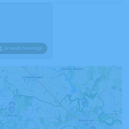
Je rends hommage
3
2