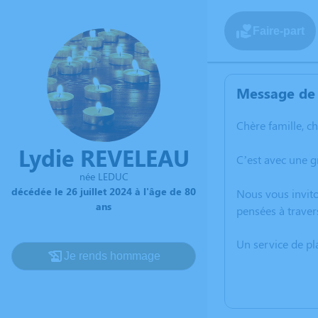
Faire-part
Message de 
Chère famille, c
Lydie REVELEAU
C’est avec une g
née LEDUC
décédée le 26 juillet 2024 à l'âge de 80
Nous vous invito
ans
pensées à traver
Un service de p
Je rends hommage