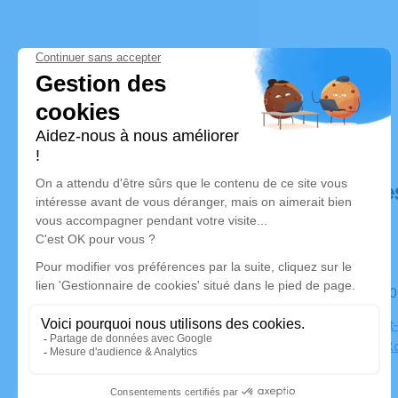
Déroulé de
Le mardi 30
Eglise Saint
85000 La R