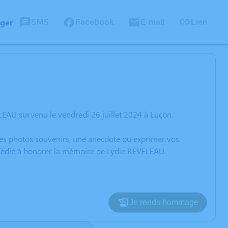
ager
SMS
Facebook
E-mail
Lien
EAU survenu le vendredi 26 juillet 2024 à Luçon.
 des photos souvenirs, une anecdote ou exprimer vos
n dédié à honorer la mémoire de Lydie REVELEAU.
Je rends hommage