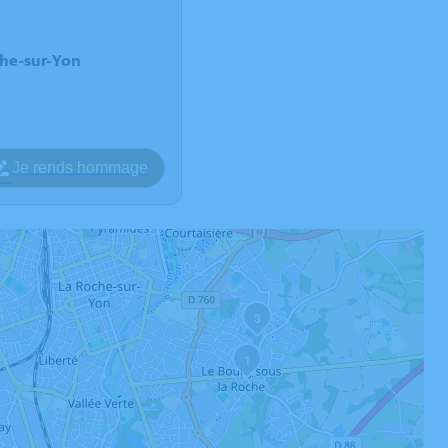
che-sur-Yon
Je rends hommage
3
1