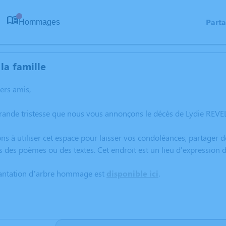
Part
Hommages
0
la famille
hers amis,
rande tristesse que nous vous annonçons le décès de Lydie REVEL
ns à utiliser cet espace pour laisser vos condoléances, partager
s des poèmes ou des textes. Cet endroit est un lieu d'expressio
lantation d’arbre hommage est
disponible ici
.