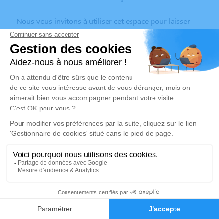
Nous vous invitons à utiliser cet espace pour laisser
vos condoléances, partager des photos souvenirs, une
anecdote ou exprimer vos pensées à travers des
poèmes ou des textes. Cet endroit est un lieu
d'expression dédié à honorer la mémoire de Marianne
DURAND.
Un service de plantation d’arbre hommage est
disponible ici
.
Je rends hommage
Cérémonie religieuse
jeudi 12 février 2026 à 15h00
4
Cathédrale de Luçon
place Général Leclerc
Faire-part
Hommages
85400 Luçon