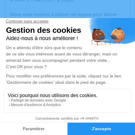
Nous vous invitons à utiliser cet espace pour laisser
vos condoléances, partager des photos souvenirs, une
anecdote ou exprimer vos pensées à travers des
poèmes ou des textes. Cet endroit est un lieu
d'expression dédié à honorer la mémoire de Marie-
Thérèse GODET.
Un service de plantation d’arbre hommage est
disponible ici
.
Je rends hommage
Cérémonie religieuse
jeudi 20 mars 2025 à 11h00
3
Cathédrale de Luçon
place Général Leclerc
Faire-part
Hommages
85400 Luçon