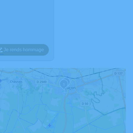
Je rends hommage
2
1