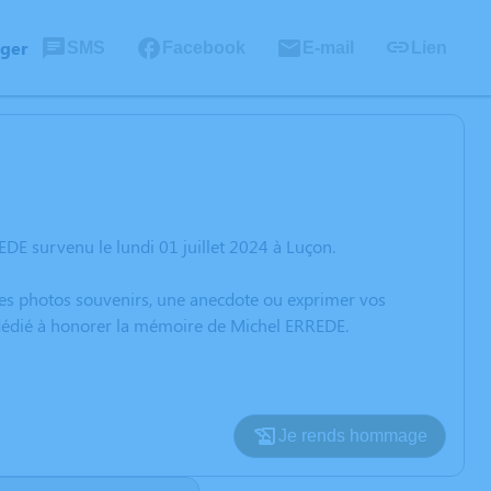
ager
SMS
Facebook
E-mail
Lien
DE survenu le lundi 01 juillet 2024 à Luçon.
 des photos souvenirs, une anecdote ou exprimer vos
n dédié à honorer la mémoire de Michel ERREDE.
Je rends hommage