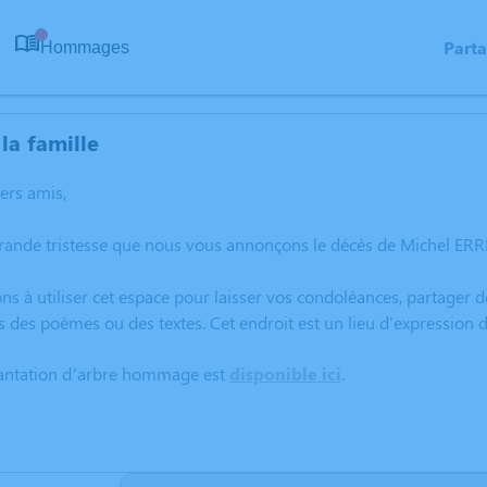
Part
Hommages
0
la famille
hers amis,
rande tristesse que nous vous annonçons le décès de Michel ERRE
ns à utiliser cet espace pour laisser vos condoléances, partager
s des poèmes ou des textes. Cet endroit est un lieu d'expressio
lantation d’arbre hommage est
disponible ici
.