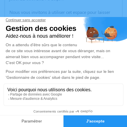
Nous vous invitons à utiliser cet espace pour laisser
vos condoléances, partager des photos souvenirs, une
anecdote ou exprimer vos pensées à travers des
poèmes ou des textes. Cet endroit est un lieu
d'expression dédié à honorer la mémoire de Michel
LACROIX.
Un service de plantation d’arbre hommage est
disponible ici
.
Je rends hommage
Cérémonie religieuse
mardi 27 août 2024 à 10h00
2
Cathédrale de Luçon
place Général Leclerc
Faire-part
Hommages
85400 Luçon