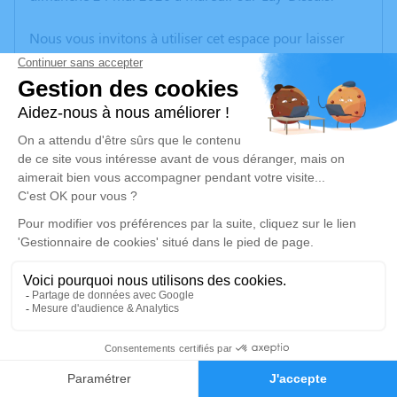
Nous vous invitons à utiliser cet espace pour laisser
vos condoléances, partager des photos souvenirs, une
anecdote ou exprimer vos pensées à travers des
poèmes ou des textes. Cet endroit est un lieu
d'expression dédié à honorer la mémoire de Michelle
TRICHET.
Un service de plantation d’arbre hommage est
disponible ici
.
Je rends hommage
Cérémonie religieuse
samedi 30 mai 2026 à 15h00
1
Église de Mareuil-sur-Lay-Dissais
6 rue du Vieux Pont
Faire-part
Hommages
85320 Mareuil-sur-Lay-Dissais