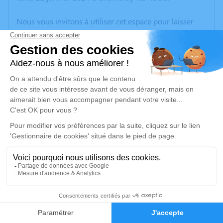
Nous vous invitons à utiliser cet espace pour laisser
vos condoléances, partager des photos souvenirs, une
anecdote ou exprimer vos pensées à travers des
poèmes ou des textes. Cet endroit est un lieu
d'expression dédié à honorer la mémoire de Nicolas
HÉRAUD.
Un service de plantation d’arbre hommage est
disponible ici
.
Je rends hommage
Cérémonie religieuse
samedi 27 janvier 2024 à 15h00
3
Cathédrale de Luçon
place Général Leclerc
Faire-part
Hommages
85400 Luçon