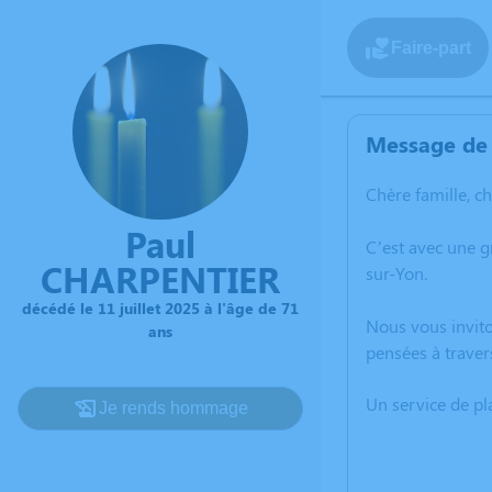
Faire-part
Message de 
Chère famille, c
Paul
C’est avec une g
CHARPENTIER
sur-Yon.
décédé le 11 juillet 2025 à l'âge de 71
Nous vous invito
ans
pensées à traver
Un service de p
Je rends hommage