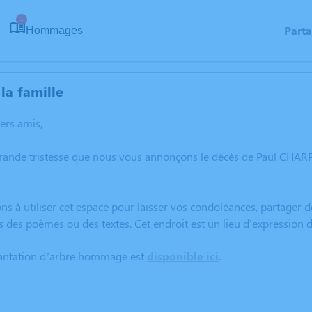
1
Part
Hommages
la famille
hers amis,
rande tristesse que nous vous annonçons le décès de Paul CHARP
ns à utiliser cet espace pour laisser vos condoléances, partager
s des poèmes ou des textes. Cet endroit est un lieu d'expressio
lantation d’arbre hommage est
disponible ici
.