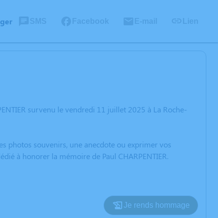
ager
SMS
Facebook
E-mail
Lien
ENTIER survenu le vendredi 11 juillet 2025 à La Roche-
 des photos souvenirs, une anecdote ou exprimer vos
n dédié à honorer la mémoire de Paul CHARPENTIER.
Je rends hommage