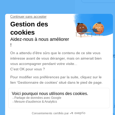
Déroulé de
Le jeudi 17
Église, 8545