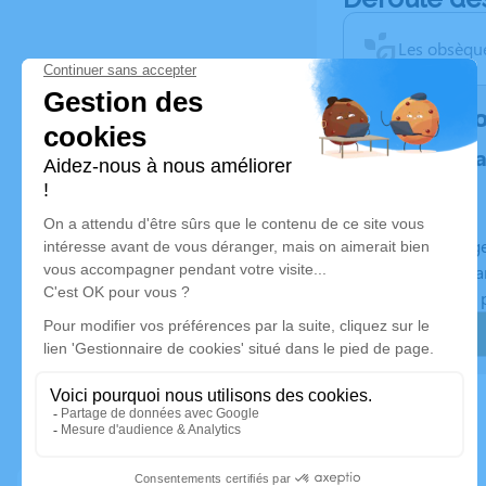
Les obsèque
Rendez h
Plantez un 
Un hommage 
Planté en Fra
Certificat de 