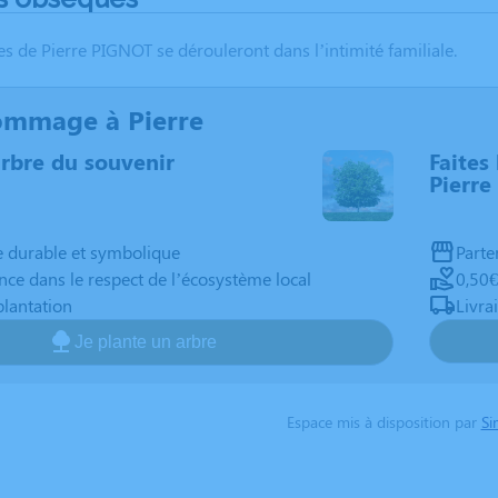
s de Pierre PIGNOT se dérouleront dans l’intimité familiale.
ommage à Pierre
arbre du souvenir
Faites 
Pierre
durable et symbolique
Parte
nce dans le respect de l’écosystème local
0,50€
plantation
Livra
Je plante un arbre
Espace mis à disposition par
Si