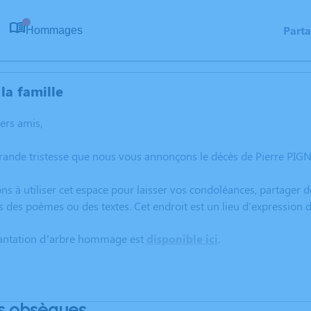
Part
Hommages
0
la famille
hers amis,
grande tristesse que nous vous annonçons le décès de Pierre PI
ns à utiliser cet espace pour laisser vos condoléances, partager
s des poèmes ou des textes. Cet endroit est un lieu d'expression
lantation d’arbre hommage est
disponible ici
.
s obsèques