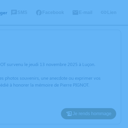
ager
SMS
Facebook
E-mail
Lien
GNOT survenu le jeudi 13 novembre 2025 à Luçon.
 des photos souvenirs, une anecdote ou exprimer vos
 dédié à honorer la mémoire de Pierre PIGNOT.
Je rends hommage