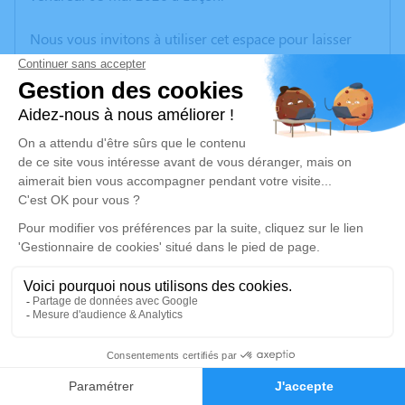
Nous vous invitons à utiliser cet espace pour laisser
vos condoléances, partager des photos souvenirs, une
anecdote ou exprimer vos pensées à travers des
poèmes ou des textes. Cet endroit est un lieu
d'expression dédié à honorer la mémoire de Robert
GRELIER.
Un service de plantation d’arbre hommage est
disponible ici
.
Je rends hommage
Cérémonie religieuse
mardi 12 mai 2026 à 10h30
2
Église de Chasnais
Rue de l'église
Faire-part
Hommages
85400 Chasnais