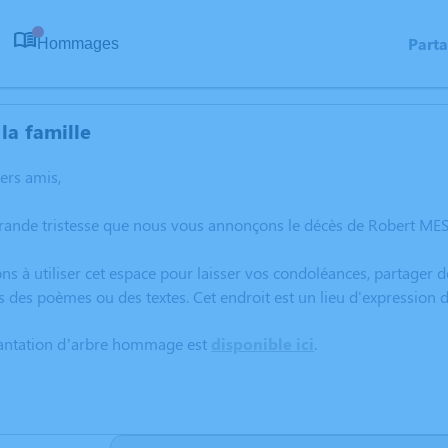
Part
Hommages
0
la famille
hers amis,
rande tristesse que nous vous annonçons le décès de Robert MES
ns à utiliser cet espace pour laisser vos condoléances, partager
s des poèmes ou des textes. Cet endroit est un lieu d'expressio
lantation d’arbre hommage est
disponible ici
.