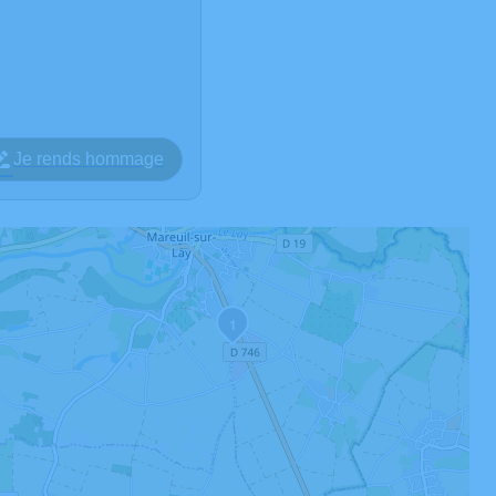
Je rends hommage
1