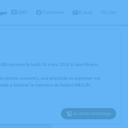
ager
SMS
Facebook
E-mail
Lien
LIN survenu le lundi 18 mars 2024 à Saint-Brieuc.
 des photos souvenirs, une anecdote ou exprimer vos
n dédié à honorer la mémoire de Robert MESLIN.
Je rends hommage