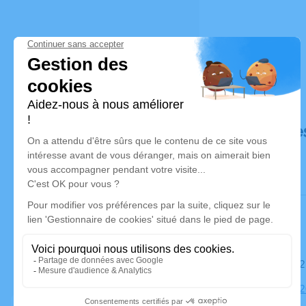
Déroulé de
Le samedi 
Église, 8532