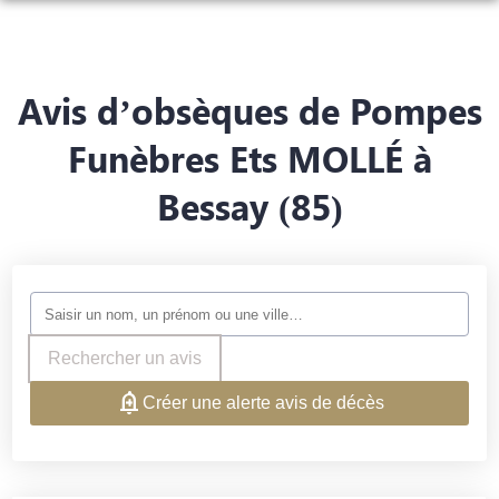
NOS SERVICES
NOS AGENCES
ORGANISER DES OBSÈQUES
Avis d’obsèques de Pompes
CHAMBRES FUNÉRAIRES
LUÇON
PRÉVOIR SES OBSÈQUES
Funèbres Ets MOLLÉ à
ESPACES HOMMAGES
Bessay (85)
LUÇON
MAREUIL-SUR-LAY
MONUMENTS FUNÉRAIRES
FLEURISTE
MAREUIL-SUR-LAY
CHAILLÉ-LES-MARAIS
SERVICES AUX FAMILLES
BOUTIQUE EN LIGNE
CHAILLÉ-LES-MARAIS
Rechercher un avis
Créer une alerte avis de décès