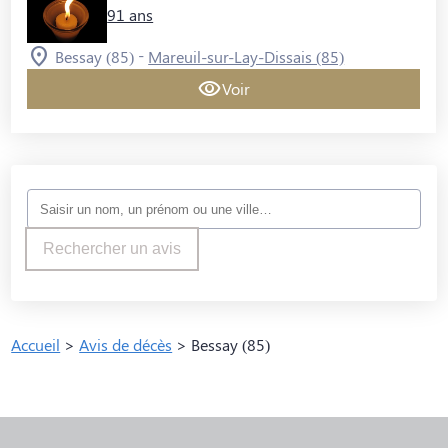
91 ans
-
Bessay (85)
Mareuil-sur-Lay-Dissais (85)
Voir
Rechercher un avis
Accueil
>
Avis de décès
>
Bessay (85)