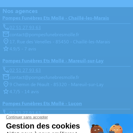
Nos agences
Pompes Funèbres Ets Mollé - Chaillé-les-Marais
02 51 27 93 63
contact@pompesfunebresmolle.fr
17, Rue des Venelles - 85450 - Chaillé-les-Marais
4.9/5 - 7 avis
Pompes Funèbres Ets Mollé - Mareuil-sur-Lay
02 51 27 93 63
contact@pompesfunebresmolle.fr
9 Chemin de Péault - 85320 - Mareuil-sur-Lay
4.7/5 - 14 avis
Pompes Funèbres Ets Mollé - Luçon
02 51 27 93 63
contact@pompesfunebresmolle.fr
13, Boulevard de l'Aumônerie - 85400 - Luçon