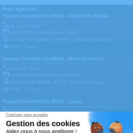
Nos agences
Pompes Funèbres Ets Mollé - Chaillé-les-Marais
02 51 27 93 63
contact@pompesfunebresmolle.fr
17, Rue des Venelles - 85450 - Chaillé-les-Marais
4.9/5 - 7 avis
Pompes Funèbres Ets Mollé - Mareuil-sur-Lay
02 51 27 93 63
contact@pompesfunebresmolle.fr
9 Chemin de Péault - 85320 - Mareuil-sur-Lay
4.7/5 - 14 avis
Pompes Funèbres Ets Mollé - Luçon
02 51 27 93 63
contact@pompesfunebresmolle.fr
13, Boulevard de l'Aumônerie - 85400 - Luçon
4.9/5 - 138 avis