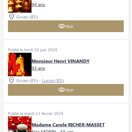
94 ans
Grues (85)
Voir
Publié le lundi 10 juin 2024
Monsieur Henri VINANDY
93 ans
-
Grues (85)
Luçon (85)
Voir
Publié le mardi 13 février 2024
Madame Carole RICHER-MASSET
Née MORIN
- 55 ans