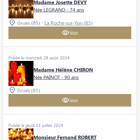
Madame Josette DEVY
Née LEGRAND
- 74 ans
-
Grues (85)
La Roche-sur-Yon (85)
Voir
Publié le mercredi 28 août 2024
Madame Hélène CHIRON
Née PAINOT
- 90 ans
Grues (85)
Voir
Publié le jeudi 11 juillet 2024
Monsieur Fernand ROBERT