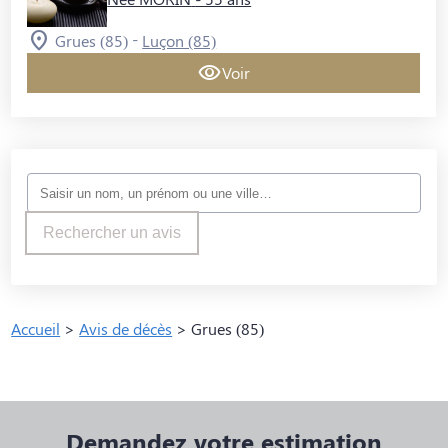
-
Grues (85)
Luçon (85)
Voir
Rechercher un avis
Accueil
>
Avis de décès
>
Grues (85)
Demandez votre estimation