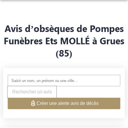
NOS SERVICES
NOS AGENCES
ORGANISER DES OBSÈQUES
Avis d’obsèques de Pompes
CHAMBRES FUNÉRAIRES
LUÇON
Funèbres Ets MOLLÉ à Grues
PRÉVOIR SES OBSÈQUES
ESPACES HOMMAGES
(85)
LUÇON
MAREUIL-SUR-LAY
MONUMENTS FUNÉRAIRES
FLEURISTE
MAREUIL-SUR-LAY
CHAILLÉ-LES-MARAIS
SERVICES AUX FAMILLES
BOUTIQUE EN LIGNE
CHAILLÉ-LES-MARAIS
Rechercher un avis
Créer une alerte avis de décès