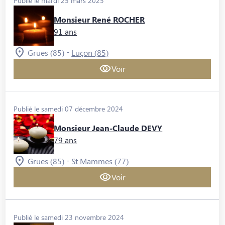
Publié le mardi 25 mars 2025
Monsieur René ROCHER
91 ans
-
Grues (85)
Luçon (85)
Voir
Publié le samedi 07 décembre 2024
Monsieur Jean-Claude DEVY
79 ans
-
Grues (85)
St Mammes (77)
Voir
Publié le samedi 23 novembre 2024