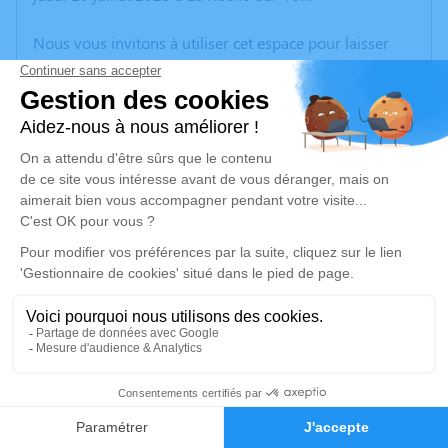
Nous vous invitons à utiliser cet espace pour laisser
vos condoléances, partager des photos souvenirs, une
anecdote ou exprimer vos pensées à travers des
poèmes ou des textes. Cet endroit est un lieu
d'expression dédié à honorer la mémoire de Yannick
BRILLOUET.
Un service de plantation d’arbre hommage est
disponible ici
.
Je rends hommage
Cérémonie religieuse
mercredi 16 juillet 2025 à 10h30
3
Église de Moutiers-sur-le-Lay
85320 Moutiers-sur-le-Lay
Faire-part
Hommages