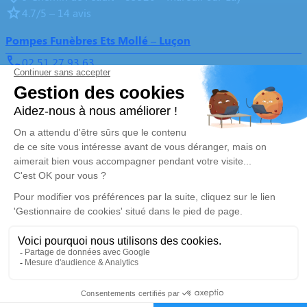
4.7/5 – 14 avis
Pompes Funèbres Ets Mollé – Luçon
02 51 27 93 63
contact@pompesfunebresmolle.fr
13, Boulevard de l'Aumônerie – 85400 – Luçon
4.9/5 – 138 avis
Nos Services
Liens utiles
Organiser des obsèques
Avis de décès
Monuments funéraires
Demande de rendez-vous en
agence
Services aux familles
Nos réseaux sociaux
Mentions légales
Politique de traitement des données personnelles
Politique d’utilisation des cookies
Gestionnaire de cookies
Zone d'intervention